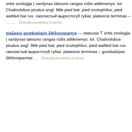
sritis zoologija | vardynas taksono rangas rūšis atitikmenys: lot.
Chalinolobus picatus angl. little pied bat; pied scotophilus; pied
wattled bat rus. смолистый выростогуб ryšiai: platesnis terminas –
… …
Žinduolių pavadinimų žodynas
mažasis gumbalūpis šikšnosparnis
— statusas T sritis zoologija
| vardynas taksono rangas rūšis atitikmenys: lot. Chalinolobus
picatus angl. little pied bat; pied scotophilus; pied wattled bat rus.
смолистый выростогуб ryšiai: platesnis terminas – gumbalūpiai
šikšnosparniai …
Žinduolių pavadinimų žodynas