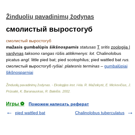
Žinduolių pavadinimų žodynas
смолистый выростогуб
смолистый выростогуб
mažasis gumbalūpis
šikšnosparnis
statusas
T
sritis
zoologija |
vardynas
taksono rangas
rūšis
atitikmenys
:
lot.
Chalinolobus
picatus
angl.
little pied bat; pied scotophilus; pied wattled bat
rus.
смолистый выростогуб
ryšiai
:
platesnis terminas
–
gumbalūpiai
šikšnosparniai
Žinduolių pavadinimų žodynas. - Ekologijos inst. l-kla
.
R. Mažeikytė, E. Mickevičius, J.
Prūsaitė, K. Baranauskas, R. Baleišis
.
2002
.
Игры ⚽
Поможем написать реферат
pied wattled bat
Chalinolobus tuberculatus