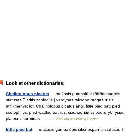
Look at other dictionaries:
Chalinolobus picatus
— mažasis gumbalūpis šikšnosparnis
statusas T sritis zoologija | vardynas taksono rangas rūšis
atitikmenys: lot. Chalinolobus picatus angl. little pied bat; pied
scotophilus; pied wattled bat rus. смолистый выростогуб ryšiai:
platesnis terminas –… …
Žinduolių pavadinimų žodynas
little pied bat
— mažasis gumbalūpis šikšnosparnis statusas T