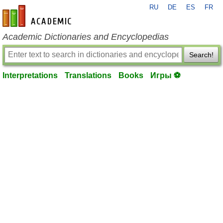
RU
DE
ES
FR
en-academic.com
Academic Dictionaries and Encyclopedias
Search!
Interpretations
Translations
Books
Игры ⚽